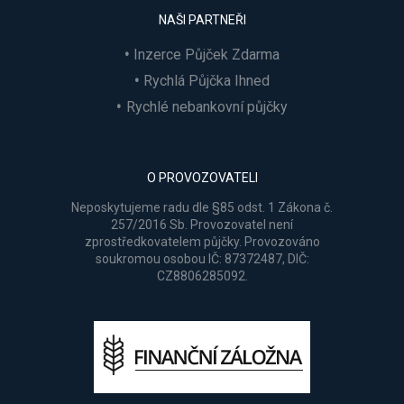
NAŠI PARTNEŘI
Inzerce Půjček Zdarma
Rychlá Půjčka Ihned
Rychlé nebankovní půjčky
O PROVOZOVATELI
Neposkytujeme radu dle §85 odst. 1 Zákona č.
257/2016 Sb. Provozovatel není
zprostředkovatelem půjčky. Provozováno
soukromou osobou IČ: 87372487, DIČ:
CZ8806285092.