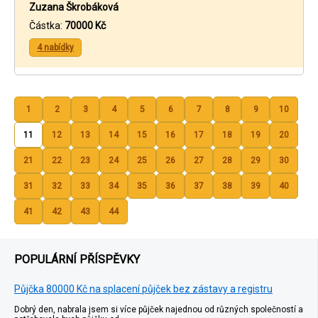
Zuzana Škrobáková
Částka:
70000 Kč
4 nabídky
1
2
3
4
5
6
7
8
9
10
11
12
13
14
15
16
17
18
19
20
21
22
23
24
25
26
27
28
29
30
31
32
33
34
35
36
37
38
39
40
41
42
43
44
POPULÁRNÍ PŘÍSPĚVKY
Půjčka 80000 Kč na splacení půjček bez zástavy a registru
Dobrý den, nabrala jsem si více půjček najednou od různých společností a