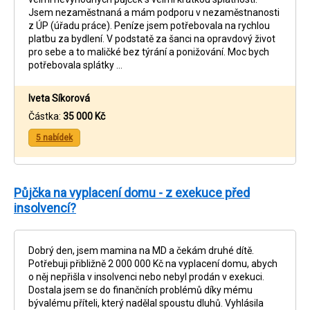
Jsem nezaměstnaná a mám podporu v nezaměstnanosti
z ÚP (úřadu práce). Peníze jsem potřebovala na rychlou
platbu za bydlení. V podstatě za šanci na opravdový život
pro sebe a to maličké bez týrání a ponižování. Moc bych
potřebovala splátky …
Iveta Síkorová
Částka:
35 000 Kč
5 nabídek
Půjčka na vyplacení domu - z exekuce před
insolvencí?
Dobrý den, jsem mamina na MD a čekám druhé dítě.
Potřebuji přibližně 2 000 000 Kč na vyplacení domu, abych
o něj nepřišla v insolvenci nebo nebyl prodán v exekuci.
Dostala jsem se do finančních problémů díky mému
bývalému příteli, který nadělal spoustu dluhů. Vyhlásila