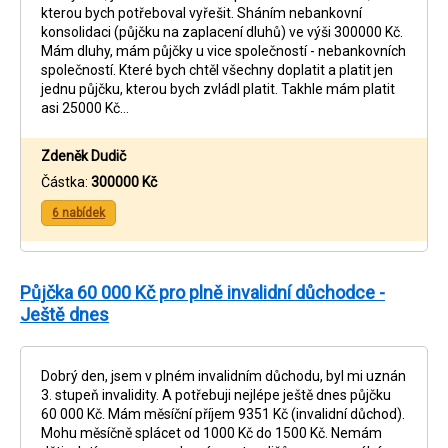
kterou bych potřeboval vyřešit. Sháním nebankovní
konsolidaci (půjčku na zaplacení dluhů) ve výši 300000 Kč.
Mám dluhy, mám půjčky u vice společností - nebankovních
společností. Které bych chtěl všechny doplatit a platit jen
jednu půjčku, kterou bych zvládl platit. Takhle mám platit
asi 25000 Kč…
Zdeněk Dudič
Částka:
300000 Kč
6 nabídek
Půjčka 60 000 Kč pro plně invalidní důchodce -
Ještě dnes
Dobrý den, jsem v plném invalidním důchodu, byl mi uznán
3. stupeň invalidity. A potřebuji nejlépe ještě dnes půjčku
60 000 Kč. Mám měsíční příjem 9351 Kč (invalidní důchod).
Mohu měsíčně splácet od 1000 Kč do 1500 Kč. Nemám