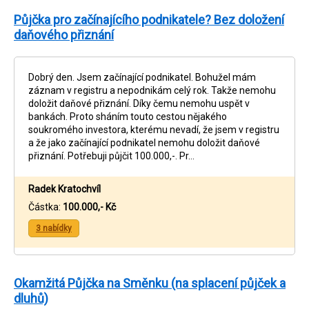
Půjčka pro začínajícího podnikatele? Bez doložení
daňového přiznání
Dobrý den. Jsem začínající podnikatel. Bohužel mám
záznam v registru a nepodnikám celý rok. Takže nemohu
doložit daňové přiznání. Díky čemu nemohu uspět v
bankách. Proto sháním touto cestou nějakého
soukromého investora, kterému nevadí, že jsem v registru
a že jako začínající podnikatel nemohu doložit daňové
přiznání. Potřebuji půjčit 100.000,-. Pr…
Radek Kratochvíl
Částka:
100.000,- Kč
3 nabídky
Okamžitá Půjčka na Směnku (na splacení půjček a
dluhů)