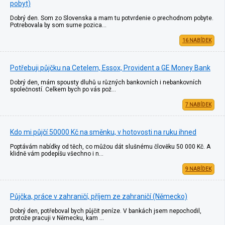
pobyt)
Dobrý den. Som zo Slovenska a mam tu potvrdenie o prechodnom pobyte.
Potrebovala by som surne pozica…
16 NABÍDEK
Potřebuji půjčku na Cetelem, Essox, Provident a GE Money Bank
Dobrý den, mám spousty dluhů u různých bankovních i nebankovních
společností. Celkem bych po vás pož…
7 NABÍDEK
Kdo mi půjčí 50000 Kč na směnku, v hotovosti na ruku ihned
Poptávám nabídky od těch, co můžou dát slušnému člověku 50 000 Kč. A
klidně vám podepíšu všechno i n…
9 NABÍDEK
Půjčka, práce v zahraničí, příjem ze zahraničí (Německo)
Dobrý den, potřeboval bych půjčit peníze. V bankách jsem nepochodil,
protože pracuji v Německu, kam …