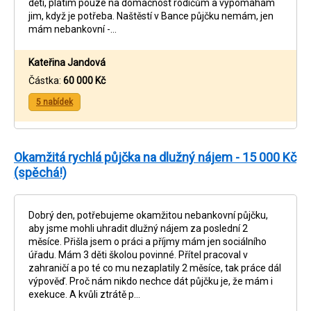
děti, platím pouze na domácnost rodičům a vypomáhám
jim, když je potřeba. Naštěstí v Bance půjčku nemám, jen
mám nebankovní -…
Kateřina Jandová
Částka:
60 000 Kč
5 nabídek
Okamžitá rychlá půjčka na dlužný nájem - 15 000 Kč
(spěchá!)
Dobrý den, potřebujeme okamžitou nebankovní půjčku,
aby jsme mohli uhradit dlužný nájem za poslední 2
měsíce. Přišla jsem o práci a příjmy mám jen sociálního
úřadu. Mám 3 děti školou povinné. Přítel pracoval v
zahraničí a po té co mu nezaplatily 2 měsíce, tak práce dál
výpověď. Proč nám nikdo nechce dát půjčku je, že mám i
exekuce. A kvůli ztrátě p…