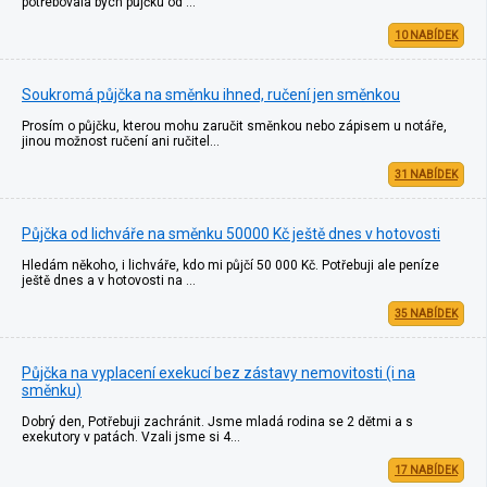
potřebovala bych půjčku od …
10 NABÍDEK
Soukromá půjčka na směnku ihned, ručení jen směnkou
Prosím o půjčku, kterou mohu zaručit směnkou nebo zápisem u notáře,
jinou možnost ručení ani ručitel…
31 NABÍDEK
Půjčka od lichváře na směnku 50000 Kč ještě dnes v hotovosti
Hledám někoho, i lichváře, kdo mi půjčí 50 000 Kč. Potřebuji ale peníze
ještě dnes a v hotovosti na …
35 NABÍDEK
Půjčka na vyplacení exekucí bez zástavy nemovitosti (i na
směnku)
Dobrý den, Potřebuji zachránit. Jsme mladá rodina se 2 dětmi a s
exekutory v patách. Vzali jsme si 4…
17 NABÍDEK