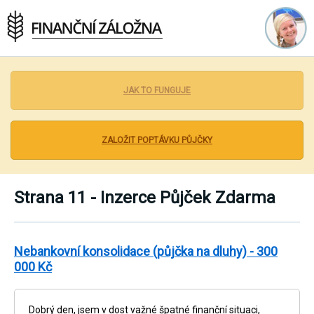
Inzerce Půjček Zdarma - Bez poplatků a bez
podvodu
JAK TO FUNGUJE
ZALOŽIT POPTÁVKU PŮJČKY
Strana 11 - Inzerce Půjček Zdarma
Nebankovní konsolidace (půjčka na dluhy) - 300
000 Kč
Dobrý den, jsem v dost važné špatné finanční situaci,