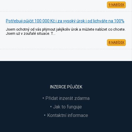
9 NABÍDEK
Potřebuji půjčit 100 000 Kč i za vysoký úrok i od lichváře na 100%
Jsem ochotný od vás přijmout jakýkoliv úrok a můžete nabízet co chcete.
Jsem už v zoufalé situace. T…
8 NABÍDEK
INZERCE PŮJČEK
Přidat inzerát zdarma
Jak to funguje
Kontaktní informace