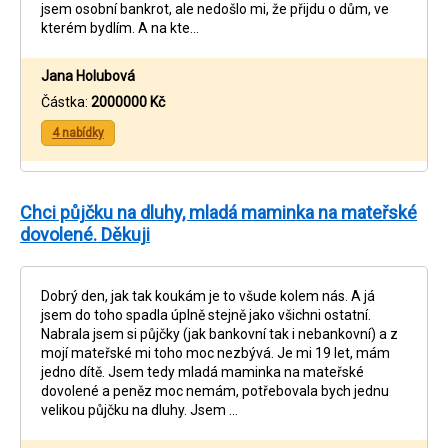
jsem osobní bankrot, ale nedošlo mi, že přijdu o dům, ve
kterém bydlím. A na kte…
Jana Holubová
Částka:
2000000 Kč
4 nabídky
Chci půjčku na dluhy, mladá maminka na mateřské
dovolené. Děkuji
Dobrý den, jak tak koukám je to všude kolem nás. A já
jsem do toho spadla úplně stejně jako všichni ostatní.
Nabrala jsem si půjčky (jak bankovní tak i nebankovní) a z
mojí mateřské mi toho moc nezbývá. Je mi 19 let, mám
jedno dítě. Jsem tedy mladá maminka na mateřské
dovolené a peněz moc nemám, potřebovala bych jednu
velikou půjčku na dluhy. Jsem …