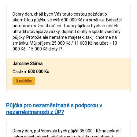
Dobrý den, chtěl bych Vás touto cestou požádat o
okamžitou půjčku ve výši 600 000 Kč na směnku. Bohužel
nemáme možnost ručení. Touto půjčkou bychom chtěli
uhradit stávající závazky, doplatit dluhy a splatit všechny
půjčky. Protože ale nemáme majetek, tak ji chceme na
směnku. Můj příjem: 25 000 Kč / 11 600 Kč na účet + 13
000 Kč - 15 000 Kč diety. P…
Jaroslav Sláma
Částka:
600 000 Kč
3 nabídky
Půjčka pro nezaměstnané s podporou v
nezaměstnanosti z ÚP?
Dobrý den, potřebovala bych půjčit 35.000,- Kč na pokrytí
velmi nevýhodných půjček s velmi krátkou splatností.