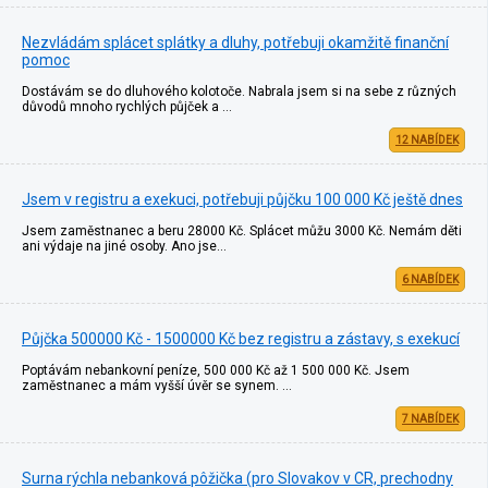
Nezvládám splácet splátky a dluhy, potřebuji okamžitě finanční
pomoc
Dostávám se do dluhového kolotoče. Nabrala jsem si na sebe z různých
důvodů mnoho rychlých půjček a …
12 NABÍDEK
Jsem v registru a exekuci, potřebuji půjčku 100 000 Kč ještě dnes
Jsem zaměstnanec a beru 28000 Kč. Splácet můžu 3000 Kč. Nemám děti
ani výdaje na jiné osoby. Ano jse…
6 NABÍDEK
Půjčka 500000 Kč - 1500000 Kč bez registru a zástavy, s exekucí
Poptávám nebankovní peníze, 500 000 Kč až 1 500 000 Kč. Jsem
zaměstnanec a mám vyšší úvěr se synem. …
7 NABÍDEK
Surna rýchla nebanková pôžička (pro Slovakov v CR, prechodny