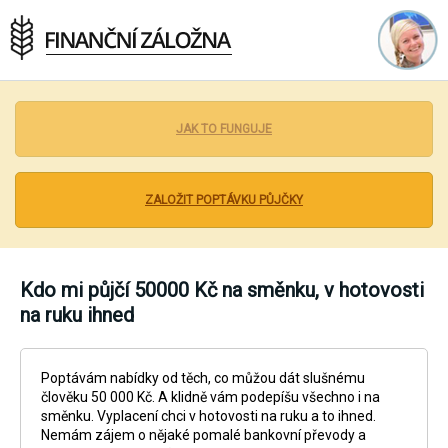
Inzerce Půjček Zdarma - Bez poplatků a bez
podvodu
JAK TO FUNGUJE
ZALOŽIT POPTÁVKU PŮJČKY
Kdo mi půjčí 50000 Kč na směnku, v hotovosti
na ruku ihned
Poptávám nabídky od těch, co můžou dát slušnému
člověku 50 000 Kč. A klidně vám podepíšu všechno i na
směnku. Vyplacení chci v hotovosti na ruku a to ihned.
Nemám zájem o nějaké pomalé bankovní převody a