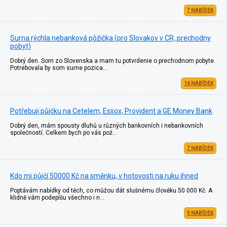
7 NABÍDEK
Surna rýchla nebanková pôžička (pro Slovakov v CR, prechodny
pobyt)
Dobrý den. Som zo Slovenska a mam tu potvrdenie o prechodnom pobyte.
Potrebovala by som surne pozica…
16 NABÍDEK
Potřebuji půjčku na Cetelem, Essox, Provident a GE Money Bank
Dobrý den, mám spousty dluhů u různých bankovních i nebankovních
společností. Celkem bych po vás pož…
7 NABÍDEK
Kdo mi půjčí 50000 Kč na směnku, v hotovosti na ruku ihned
Poptávám nabídky od těch, co můžou dát slušnému člověku 50 000 Kč. A
klidně vám podepíšu všechno i n…
9 NABÍDEK