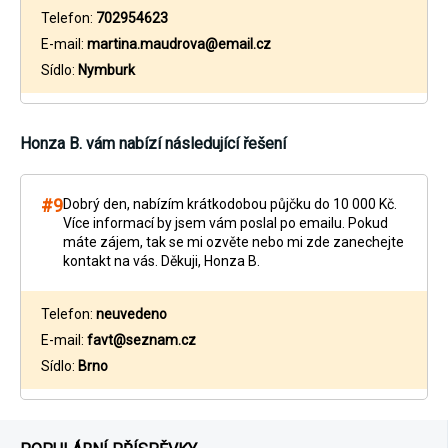
Telefon:
702954623
E-mail:
martina.maudrova@email.cz
Sídlo:
Nymburk
Honza B.
vám nabízí následující řešení
#9
Dobrý den, nabízím krátkodobou půjčku do 10 000 Kč.
Více informací by jsem vám poslal po emailu. Pokud
máte zájem, tak se mi ozvěte nebo mi zde zanechejte
kontakt na vás. Děkuji, Honza B.
Telefon:
neuvedeno
E-mail:
favt@seznam.cz
Sídlo:
Brno