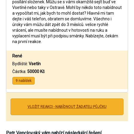
posílání složenek. Můžu se s vámi okamžitě sejít buď ve
Vsetíně nebo taky v Ostravě. Mohl by někdo toto nabídnout
a vypočítat mi, jak bych to mohl dostat? Hlavně mi tam
dejte i váš telefon, obratem se domluvíme. Všechno i
úroky vám můžu dát zpět do 3 měsíců. velice rychlé
vrácení, ale musíte nabídnout v hotovosti na ruku a
vyplacení musí být při podpisu směnky. Nabízejte, čekám
na první reakce.
René
Bydliště:
Vsetín
Částka:
50000 Kč
9 nabídek
VLOŽIT REAKCI - NABÍDNOUT ŽADATELI PŮJČKU
Petr Venclovský
vám nabízí následující řešení