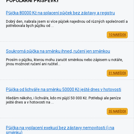
POPULÁRNÍ PŘÍSPĚVKY
Půjčka 80000 Kč na splacení půjček bez zástavy a registru
Dobrý den, nabrala jsem si více půjček najednou od různých společností a
potřebovala bych půjčku od …
10 NABÍDEK
Soukromá půjčka na směnku ihned, ručení jen směnkou
Prosím o půjčku, kterou mohu zaručit směnkou nebo zápisem u notáře,
jinou možnost ručení ani ručitel…
31 NABÍDEK
Půjčka od lichváře na směnku 50000 Kč ještě dnes v hotovosti
Hledám někoho, i lichváře, kdo mi půjčí 50 000 Kč. Potřebuji ale peníze
ještě dnes a v hotovosti na …
35 NABÍDEK
Půjčka na vyplacení exekucí bez zástavy nemovitosti (i na
směnku)