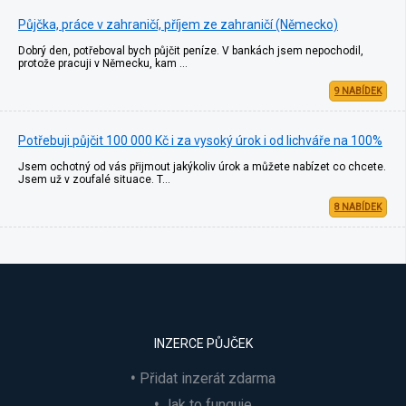
Půjčka, práce v zahraničí, příjem ze zahraničí (Německo)
Dobrý den, potřeboval bych půjčit peníze. V bankách jsem nepochodil,
protože pracuji v Německu, kam …
9 NABÍDEK
Potřebuji půjčit 100 000 Kč i za vysoký úrok i od lichváře na 100%
Jsem ochotný od vás přijmout jakýkoliv úrok a můžete nabízet co chcete.
Jsem už v zoufalé situace. T…
8 NABÍDEK
INZERCE PŮJČEK
Přidat inzerát zdarma
Jak to funguje