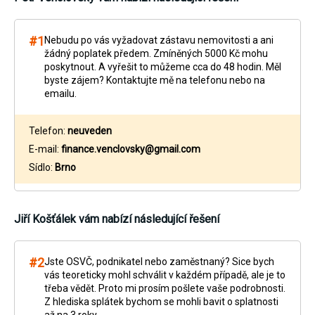
#1
Nebudu po vás vyžadovat zástavu nemovitosti a ani
žádný poplatek předem. Zmíněných 5000 Kč mohu
poskytnout. A vyřešit to můžeme cca do 48 hodin. Měl
byste zájem? Kontaktujte mě na telefonu nebo na
emailu.
Telefon:
neuveden
E-mail:
finance.venclovsky@gmail.com
Sídlo:
Brno
Jiří Košťálek
vám nabízí následující řešení
#2
Jste OSVČ, podnikatel nebo zaměstnaný? Sice bych
vás teoreticky mohl schválit v každém případě, ale je to
třeba vědět. Proto mi prosím pošlete vaše podrobnosti.
Z hlediska splátek bychom se mohli bavit o splatnosti