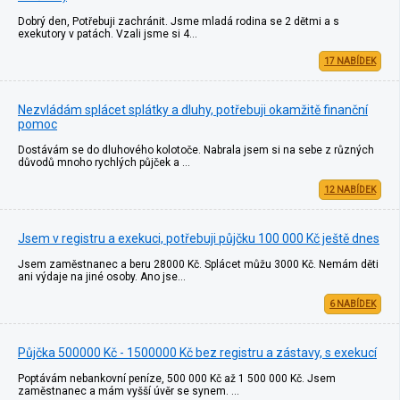
Dobrý den, Potřebuji zachránit. Jsme mladá rodina se 2 dětmi a s
exekutory v patách. Vzali jsme si 4…
17 NABÍDEK
Nezvládám splácet splátky a dluhy, potřebuji okamžitě finanční
pomoc
Dostávám se do dluhového kolotoče. Nabrala jsem si na sebe z různých
důvodů mnoho rychlých půjček a …
12 NABÍDEK
Jsem v registru a exekuci, potřebuji půjčku 100 000 Kč ještě dnes
Jsem zaměstnanec a beru 28000 Kč. Splácet můžu 3000 Kč. Nemám děti
ani výdaje na jiné osoby. Ano jse…
6 NABÍDEK
Půjčka 500000 Kč - 1500000 Kč bez registru a zástavy, s exekucí
Poptávám nebankovní peníze, 500 000 Kč až 1 500 000 Kč. Jsem
zaměstnanec a mám vyšší úvěr se synem. …