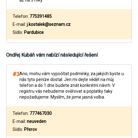
až na 3 roky.
Telefon:
775391485
E-mail:
j.kostalek@seznam.cz
Sídlo:
Pardubice
Ondřej Kubáň
vám nabízí následující řešení
#3
Ano, mohu vám vypočítat podmínky, za jakých byste u
nás tyto peníze dostal. Jen mi dejte vědět na můj
telefon a do 1 dne budete znát konkrétní návrh. V
registru vás nebudeme ověřovat a poplatky taky
nepožadujeme. Myslím, že jsme jasná volba.
Telefon:
777467030
E-mail:
neuveden
Sídlo:
Přerov