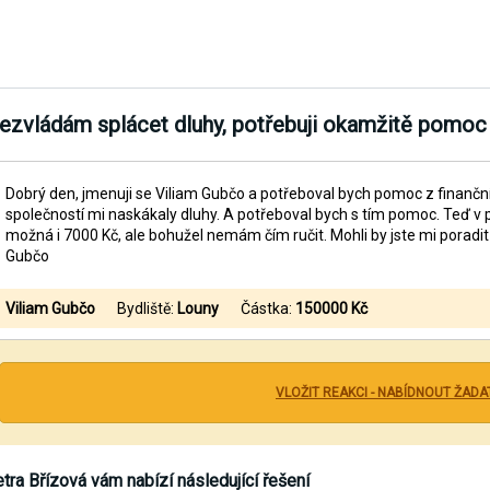
ezvládám splácet dluhy, potřebuji okamžitě pomoc
Dobrý den, jmenuji se Viliam Gubčo a potřeboval bych pomoc z finanční 
společností mi naskákaly dluhy. A potřeboval bych s tím pomoc. Teď v 
možná i 7000 Kč, ale bohužel nemám čím ručit. Mohli by jste mi poradi
Gubčo
Viliam Gubčo
Bydliště:
Louny
Částka:
150000 Kč
VLOŽIT REAKCI - NABÍDNOUT ŽADA
tra Břízová
vám nabízí následující řešení