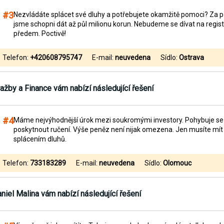
#3
Nezvládáte splácet své dluhy a potřebujete okamžitě pomoci? Za př
jsme schopni dát až půl milionu korun. Nebudeme se dívat na regis
předem. Poctivě!
Telefon:
+420608795747
E-mail:
neuvedena
Sídlo:
Ostrava
ažby a Finance
vám nabízí následující řešení
#4
Máme nejvýhodnější úrok mezi soukromými investory. Pohybuje se 
poskytnout ručení. Výše peněz není nijak omezena. Jen musíte mí
splácením dluhů.
Telefon:
733183289
E-mail:
neuvedena
Sídlo:
Olomouc
niel Malina
vám nabízí následující řešení