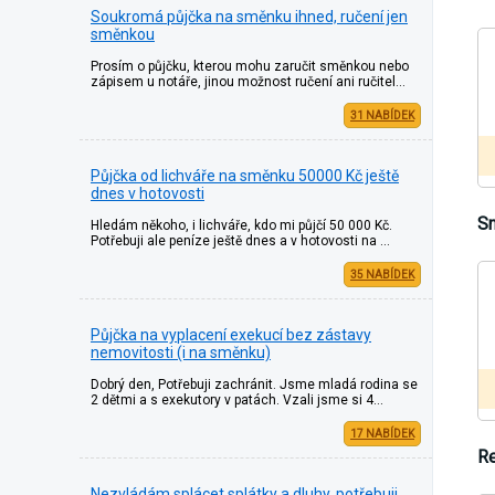
Soukromá půjčka na směnku ihned, ručení jen
směnkou
Prosím o půjčku, kterou mohu zaručit směnkou nebo
zápisem u notáře, jinou možnost ručení ani ručitel…
31 NABÍDEK
Půjčka od lichváře na směnku 50000 Kč ještě
dnes v hotovosti
Sn
Hledám někoho, i lichváře, kdo mi půjčí 50 000 Kč.
Potřebuji ale peníze ještě dnes a v hotovosti na …
35 NABÍDEK
Půjčka na vyplacení exekucí bez zástavy
nemovitosti (i na směnku)
Dobrý den, Potřebuji zachránit. Jsme mladá rodina se
2 dětmi a s exekutory v patách. Vzali jsme si 4…
17 NABÍDEK
Re
Nezvládám splácet splátky a dluhy, potřebuji