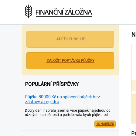
Inzerce Půjček Zdarma - Bez poplatků a bez
podvodu
N
JAK TO FUNGUJE
ZALOŽIT POPTÁVKU PŮJČKY
POPULÁRNÍ PŘÍSPĚVKY
Půjčka 80000 Kč na splacení půjček bez
zástavy a registru
Dobrý den, nabrala jsem si více půjček najednou od
různých společností a potřebovala bych půjčku od …
10 NABÍDEK
Pe