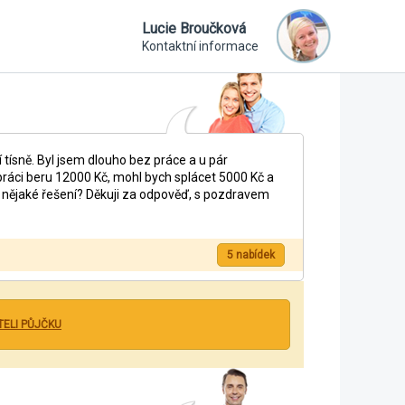
Lucie Broučková
Kontaktní informace
tísně. Byl jsem dlouho bez práce a u pár
práci beru 12000 Kč, mohl bych splácet 5000 Kč a
t nějaké řešení? Děkuji za odpověď, s pozdravem
5 nabídek
TELI PŮJČKU