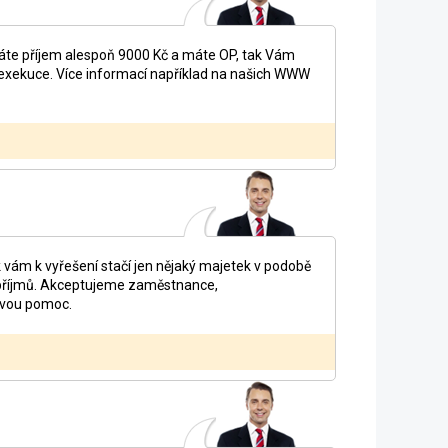
máte příjem alespoň 9000 Kč a máte OP, tak Vám
 exekuce. Více informací například na našich WWW
 vám k vyřešení stačí jen nějaký majetek v podobě
e příjmů. Akceptujeme zaměstnance,
ivou pomoc.