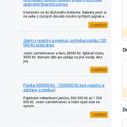
okamžitě finanční pomoc
Dostávám se do dluhového kolotoče. Nabrala jsem si
na sebe z různých důvodů mnoho rychlých půjček a …
12 NABÍDEK
Jsem v registru a exekuci, potřebuji půjčku 100
000 Kč ještě dnes
Dr
Jsem zaměstnanec a beru 28000 Kč. Splácet můžu
3000 Kč. Nemám děti ani výdaje na jiné osoby. Ano
jse…
6 NABÍDEK
Půjčka 500000 Kč - 1500000 Kč bez registru a
zástavy, s exekucí
Poptávám nebankovní peníze, 500 000 Kč až 1 500
000 Kč. Jsem zaměstnanec a mám vyšší úvěr se
synem. …
Da
7 NABÍDEK