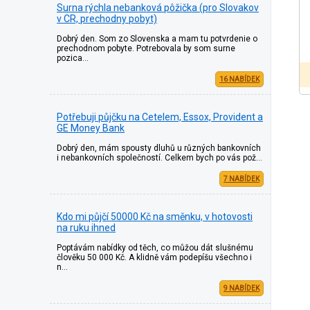
Surna rýchla nebanková pôžička (pro Slovakov
v CR, prechodny pobyt)
Dobrý den. Som zo Slovenska a mam tu potvrdenie o
prechodnom pobyte. Potrebovala by som surne
pozica…
16 NABÍDEK
Potřebuji půjčku na Cetelem, Essox, Provident a
GE Money Bank
Dobrý den, mám spousty dluhů u různých bankovních
i nebankovních společností. Celkem bych po vás pož…
7 NABÍDEK
Kdo mi půjčí 50000 Kč na směnku, v hotovosti
na ruku ihned
Poptávám nabídky od těch, co můžou dát slušnému
člověku 50 000 Kč. A klidně vám podepíšu všechno i
n…
9 NABÍDEK