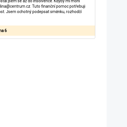
ostal jsem se až do insolvence. Kdyby mi mohl
alina@centrum.cz. Tuto finanční pomoc potřebuji
st. Jsem ochotný podepsat směnku, rozhodčí
ha 6