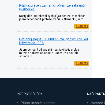
Půjčka, práce v zahraničí, příjem ze zahraničí
(Německo)
Dobrý den, potřeboval bych půjčit peníze. V bankách
jsem nepochodil, protože pracuji v Německu, kam …
9 NABÍDEK
Potřebuji půjčit 100 000 Kč i za vysoký úrok i od
lichváře na 100%
Jsem ochotný od vás přijmout jakýkoliv úrok a
můžete nabízet co chcete. Jsem už v zoufalé
situace. T…
8 NABÍDEK
INZERCE PŮJČEK
NAŠI PARTN
Přidat inzerát zdarma
Inzerce