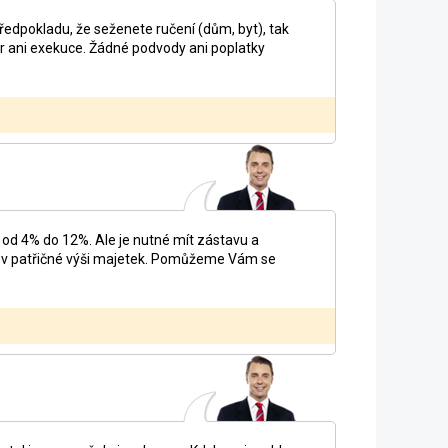
edpokladu, že seženete ručení (dům, byt), tak
tr ani exekuce. Žádné podvody ani poplatky
od 4% do 12%. Ale je nutné mít zástavu a
t v patřičné výši majetek. Pomůžeme Vám se