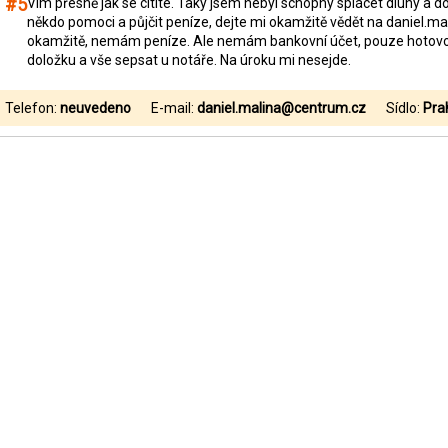
#5
Vím přesně jak se cítíte. Taky jsem nebyl schopný splácet dluhy a d
někdo pomoci a půjčit peníze, dejte mi okamžitě vědět na daniel.m
okamžitě, nemám peníze. Ale nemám bankovní účet, pouze hotovo
doložku a vše sepsat u notáře. Na úroku mi nesejde.
Telefon:
neuvedeno
E-mail:
daniel.malina@centrum.cz
Sídlo:
Pra