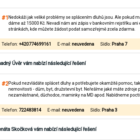
#1
Nedokáži jak veliké problémy se splácením dluhů jsou. Ale pokud 
dáme až 15000 Kč. Nevadí nám ani zápis v bankovním rejstříku ani
stránkách, kde můžete žádost podat samozřejmě zcela zdarma.
Telefon:
+420774699161
E-mail:
neuvedena
Sídlo:
Praha 7
adný Úvěr
vám nabízí následující řešení
#2
Pokud nezvládáte splácet dluhy a potřebujete okamžitě pomoc, tak
nemovitosti - dům, byt, družstevní byt. Neřešíme jaké máte zdroj
nezaměstnané, důchodce, maminky na MD apod. Nabídneme poct
Telefon:
722483814
E-mail:
neuvedena
Sídlo:
Praha 3
náta Skočková
vám nabízí následující řešení