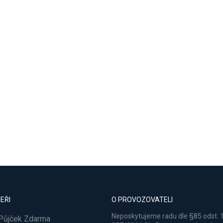
EŘI
O PROVOZOVATELI
Neposkytujeme radu dle §85 odst. 
 Půjček Zdarma